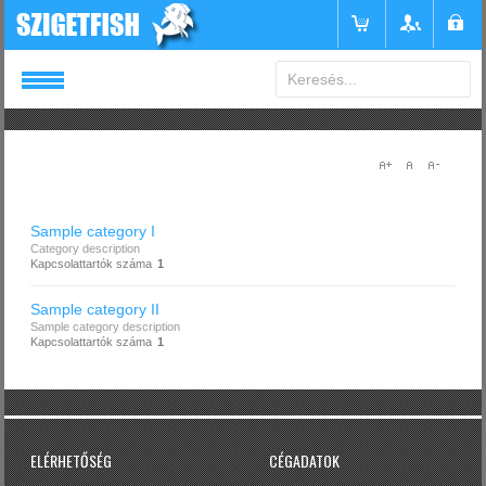
Login
or
Register
Felhasználónév
Sample category I
Category description
Kapcsolattartók száma
1
Jelszó
Sample category II
Sample category description
Kapcsolattartók száma
1
Emlékezzen rám
ELÉRHETŐSÉG
CÉGADATOK