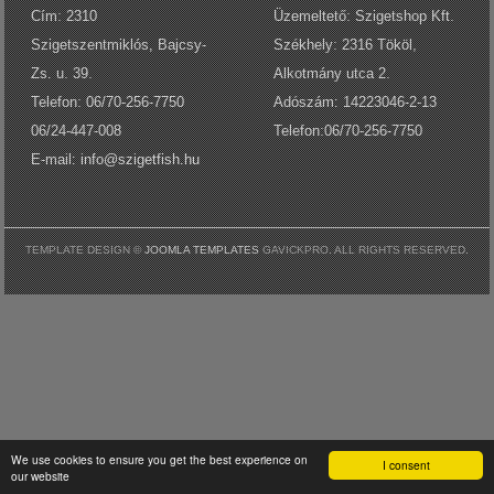
Cím: 2310
Üzemeltető: Szigetshop Kft.
Log in with Facebook
Szigetszentmiklós, Bajcsy-
Székhely: 2316 Tököl,
Elfelejtette jelszavát?
Zs. u. 39.
Alkotmány utca 2.
Elfelejtette felhasználónevét?
Telefon: 06/70-256-7750
Adószám: 14223046-2-13
06/24-447-008
Telefon:06/70-256-7750
E-mail:
info@szigetfish.hu
TEMPLATE DESIGN ©
JOOMLA TEMPLATES
GAVICKPRO. ALL RIGHTS RESERVED.
We use cookies to ensure you get the best experience on
I consent
our website