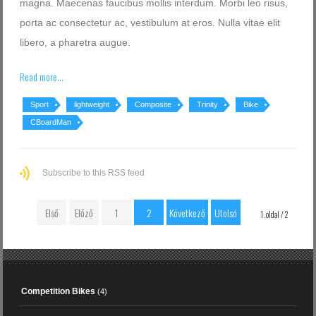
magna. Maecenas faucibus mollis interdum. Morbi leo risus,
porta ac consectetur ac, vestibulum at eros. Nulla vitae elit
libero, a pharetra augue.
Read more...
Sport
lightweight
Composite
Trinity
Bike
CBoardMan
Subscribe to this RSS feed
Első
Előző
1
2
Következő
Utolsó
1. oldal / 2
Competition Bikes
(4)