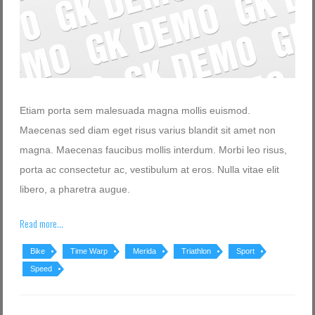
Log in with Facebook
Elfelejtette jelszavát?
Elfelejtette felhasználónevét?
Etiam porta sem malesuada magna mollis euismod.
Maecenas sed diam eget risus varius blandit sit amet non
magna. Maecenas faucibus mollis interdum. Morbi leo risus,
porta ac consectetur ac, vestibulum at eros. Nulla vitae elit
libero, a pharetra augue.
Read more...
Bike
Time Warp
Merida
Triathlon
Sport
Speed