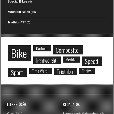
Special Bikes
(4)
Mountain Bikes
(10)
Triathlon / TT
(8)
Bike
Carbon
Composite
lightweight
Merida
Speed
Sport
Time Warp
Triathlon
Trinity
ELÉRHETŐSÉG
CÉGADATOK
Cím: 2310
Üzemeltető: Szigetshop Kft.