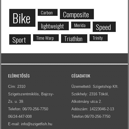
Bike
Carbon
Composite
lightweight
Merida
Speed
Sport
Time Warp
Triathlon
Trinity
ELÉRHETŐSÉG
CÉGADATOK
Cím: 2310
Üzemeltető: Szigetshop Kft.
Szigetszentmiklós, Bajcsy-
Székhely: 2316 Tököl,
Zs. u. 39.
Alkotmány utca 2.
Telefon: 06/70-256-7750
Adószám: 14223046-2-13
06/24-447-008
Telefon:06/70-256-7750
E-mail:
info@szigetfish.hu