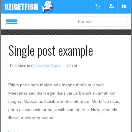
Login
or
Register
Single post example
Felhasználónév
Published in
Competition Bikes
02 okt.
Jelszó
Etiam porta sem malesuada magna mollis euismod.
Maecenas sed diam eget risus varius blandit sit amet non
magna. Maecenas faucibus mollis interdum. Morbi leo risus,
Emlékezzen rám
porta ac consectetur ac, vestibulum at eros. Nulla vitae elit
libero, a pharetra augue.