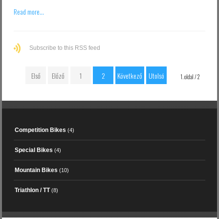
Read more...
Subscribe to this RSS feed
Első
Előző
1
2
Következő
Utolsó
1. oldal / 2
Competition Bikes
(4)
Special Bikes
(4)
Mountain Bikes
(10)
Triathlon / TT
(8)