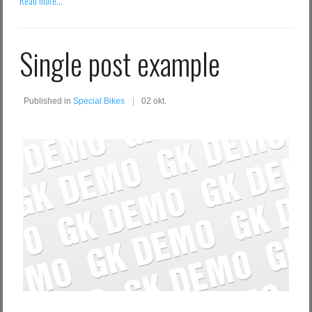
Read more...
Log in with Facebook
Elfelejtette jelszavát?
Single post example
Elfelejtette felhasználónevét?
Published in
Special Bikes
02 okt.