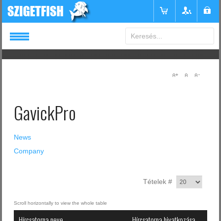
Login
or
Register
GavickPro
Felhasználónév
News
Jelszó
Company
Emlékezzen rám
Tételek #
Hírcsatorna neve
Hírcsatorna hivatkozása