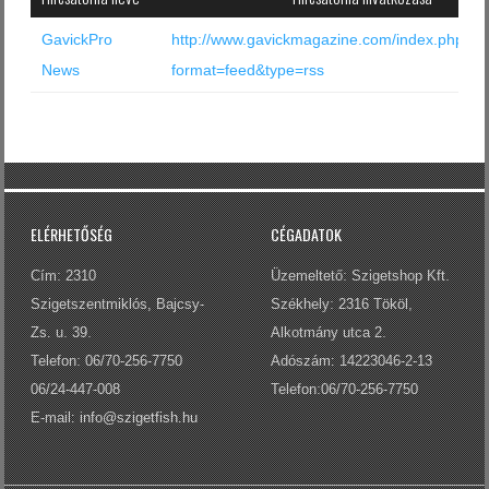
Log in with Facebook
GavickPro
http://www.gavickmagazine.com/index.php?
Elfelejtette jelszavát?
News
format=feed&type=rss
Elfelejtette felhasználónevét?
ELÉRHETŐSÉG
CÉGADATOK
Cím: 2310
Üzemeltető: Szigetshop Kft.
Szigetszentmiklós, Bajcsy-
Székhely: 2316 Tököl,
Zs. u. 39.
Alkotmány utca 2.
Telefon: 06/70-256-7750
Adószám: 14223046-2-13
06/24-447-008
Telefon:06/70-256-7750
E-mail:
info@szigetfish.hu